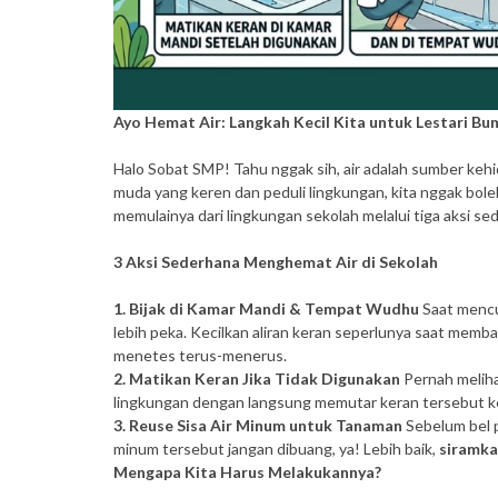
Ayo Hemat Air: Langkah Kecil Kita untuk Lestari Bu
Halo Sobat SMP! Tahu nggak sih, air adalah sumber kehid
muda yang keren dan peduli lingkungan, kita nggak bol
memulainya dari lingkungan sekolah melalui tiga aksi sed
3 Aksi Sederhana Menghemat Air di Sekolah
1. Bijak di Kamar Mandi & Tempat Wudhu
Saat mencuc
lebih peka. Kecilkan aliran keran seperlunya saat memb
menetes terus-menerus.
2. Matikan Keran Jika Tidak Digunakan
Pernah meliha
lingkungan dengan langsung memutar keran tersebut k
3. Reuse Sisa Air Minum untuk Tanaman
Sebelum bel pu
minum tersebut jangan dibuang, ya! Lebih baik,
siramka
Mengapa Kita Harus Melakukannya?