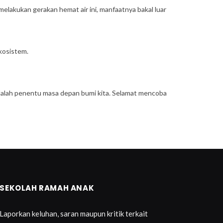
 melakukan gerakan hemat air ini, manfaatnya bakal luar
ekosistem.
i adalah penentu masa depan bumi kita. Selamat mencoba
SEKOLAH RAMAH ANAK
Laporkan keluhan, saran maupun kritik terkait