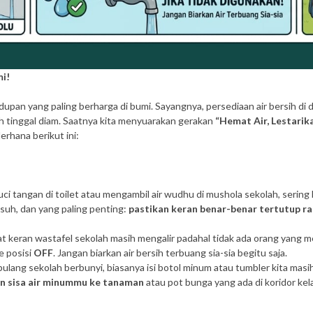
mi!
upan yang paling berharga di bumi. Sayangnya, persediaan air bersih di d
eh tinggal diam. Saatnya kita menyuarakan gerakan
“Hemat Air, Lestarik
erhana berikut ini:
i tangan di toilet atau mengambil air wudhu di mushola sekolah, sering ka
asuh, dan yang paling penting:
pastikan keran benar-benar tertutup ra
t keran wastafel sekolah masih mengalir padahal tidak ada orang yang m
e posisi
OFF
. Jangan biarkan air bersih terbuang sia-sia begitu saja.
lang sekolah berbunyi, biasanya isi botol minum atau tumbler kita masih t
n sisa air minummu ke tanaman
atau pot bunga yang ada di koridor kela