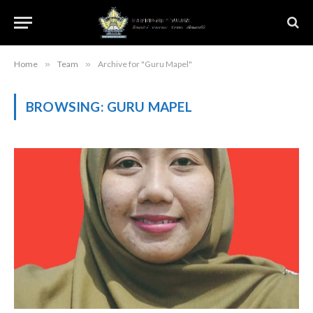
Home
»
Team
»
Archive for "Guru Mapel"
BROWSING:
GURU MAPEL