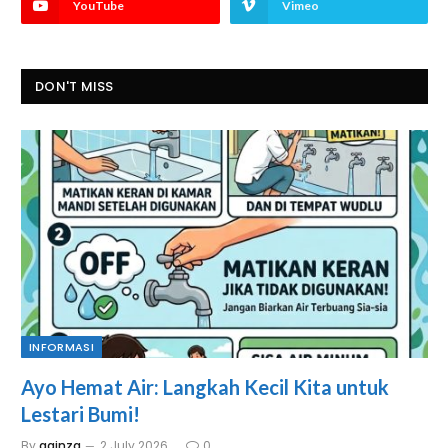
YouTube
Vimeo
DON'T MISS
INFORMASI
Ayo Hemat Air: Langkah Kecil Kita untuk
Lestari Bumi!
By
aginza
2 July 2026
0