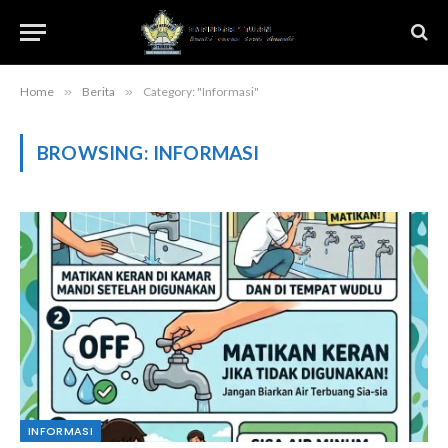
Home
»
Berita
»
Category: "Informasi"
BROWSING:
INFORMASI
INFORMASI