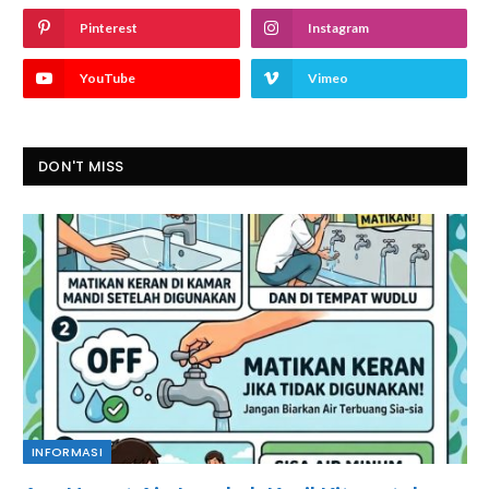
Pinterest
Instagram
YouTube
Vimeo
DON'T MISS
INFORMASI