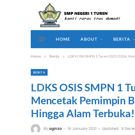
HOME
ABOUT
BERITA
Home
»
Berita
»
LDKS OSIS SMPN 1 Turen 2025/2026: Menc
BERITA
LDKS OSIS SMPN 1 Tu
Mencetak Pemimpin Be
Hingga Alam Terbuka!
By
aginza
14 January 2021
Updated:
6 Dece