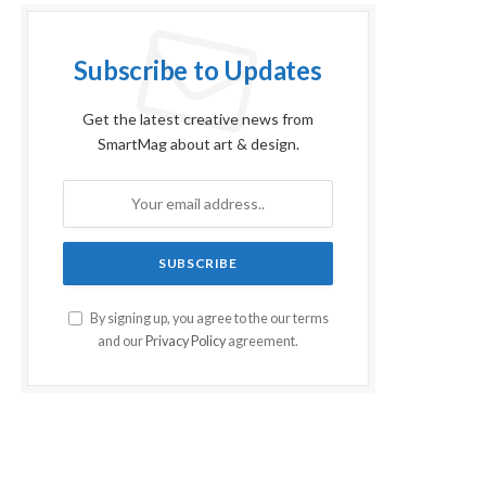
Subscribe to Updates
Get the latest creative news from
SmartMag about art & design.
By signing up, you agree to the our terms
and our
Privacy Policy
agreement.