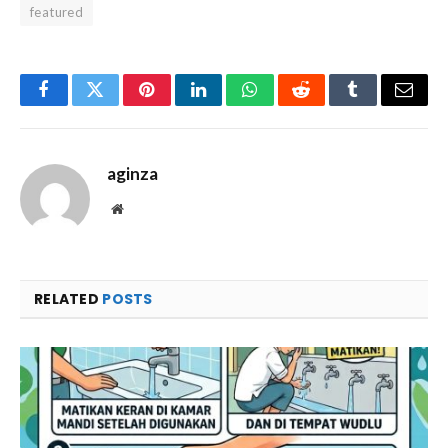
featured
Facebook
Twitter
Pinterest
LinkedIn
WhatsApp
Reddit
Tumblr
Email
aginza
Website
RELATED
POSTS