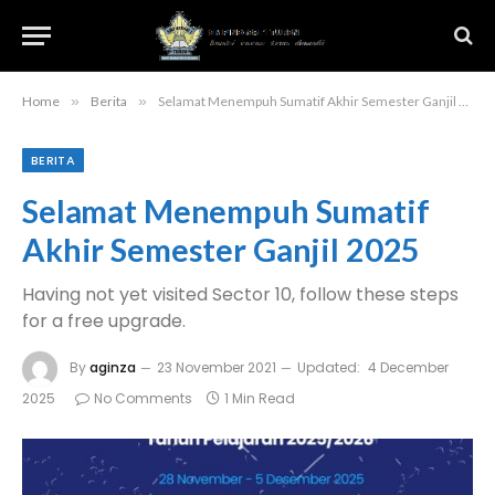
Home
»
Berita
»
Selamat Menempuh Sumatif Akhir Semester Ganjil 2025
BERITA
Selamat Menempuh Sumatif
Akhir Semester Ganjil 2025
Having not yet visited Sector 10, follow these steps
for a free upgrade.
By
aginza
23 November 2021
Updated:
4 December
2025
No Comments
1 Min Read