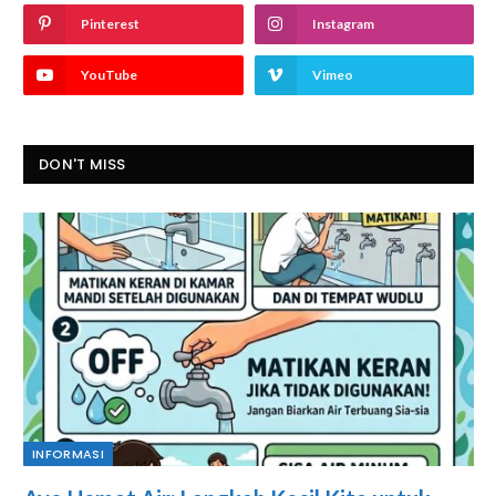
Pinterest
Instagram
YouTube
Vimeo
DON'T MISS
INFORMASI