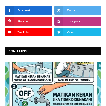
Facebook
Twitter
Pinterest
Instagram
YouTube
Vimeo
DON'T MISS