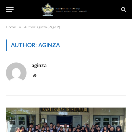
Home
»
Author: aginza (Page 2)
AUTHOR:
AGINZA
aginza
Website