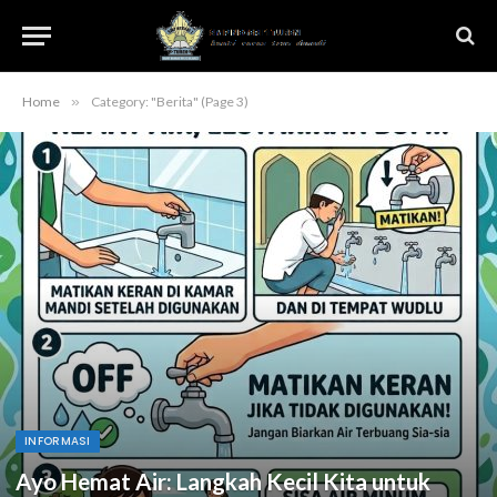
Home
»
Category: "Berita" (Page 3)
INFORMASI
Ayo Hemat Air: Langkah Kecil Kita untuk