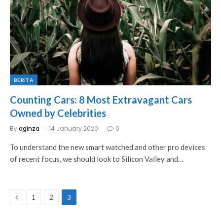
BERITA
Counting Cars: 8 Most Extravagant Cars
Owned by Celebrities
By
aginza
14 January 2020
0
To understand the new smart watched and other pro devices
of recent focus, we should look to Silicon Valley and…
Previous
1
2
3