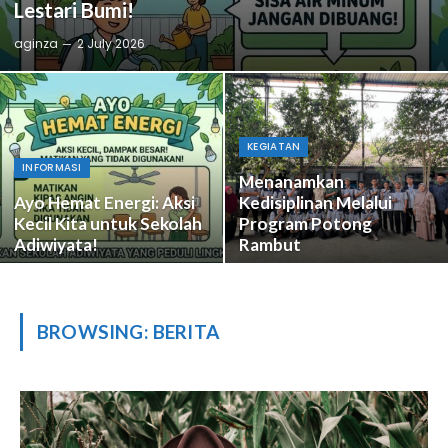
Lestari Bumi!
aginza
2 July 2026
KEGIATAN
INFORMASI
Menanamkan
Ayo Hemat Energi: Aksi
Kedisiplinan Melalui
Kecil Kita untuk Sekolah
Program Potong
Adiwiyata!
Rambut
BROWSING:
BERITA