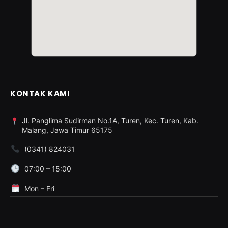
KONTAK KAMI
Jl. Panglima Sudirman No.1A, Turen, Kec. Turen, Kab.
Malang, Jawa Timur 65175
(0341) 824031
07:00 – 15:00
Mon – Fri