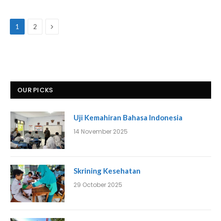
Next
1
2
OUR PICKS
Uji Kemahiran Bahasa Indonesia
14 November 2025
Skrining Kesehatan
29 October 2025