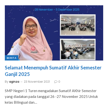
BERITA
Selamat Menempuh Sumatif Akhir Semester
Ganjil 2025
By
aginza
23 November 2021
0
SMP Negeri 1 Turen mengadakan Sumatif AKhir Semester
yang diadakan pada tanggal 26 -27 November 2025 Untuk
kelas Bilingual dan…