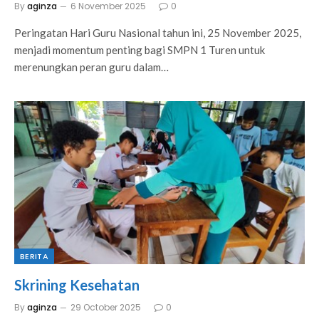
By
aginza
6 November 2025
0
Peringatan Hari Guru Nasional tahun ini, 25 November 2025,
menjadi momentum penting bagi SMPN 1 Turen untuk
merenungkan peran guru dalam…
BERITA
Skrining Kesehatan
By
aginza
29 October 2025
0