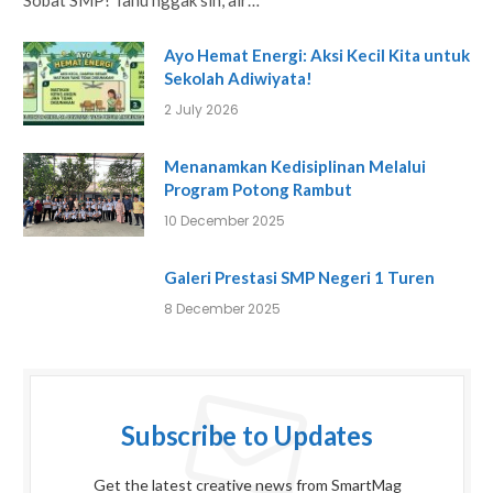
Ayo Hemat Energi: Aksi Kecil Kita untuk
Sekolah Adiwiyata!
2 July 2026
Menanamkan Kedisiplinan Melalui
Program Potong Rambut
10 December 2025
Galeri Prestasi SMP Negeri 1 Turen
8 December 2025
Subscribe to Updates
Get the latest creative news from SmartMag