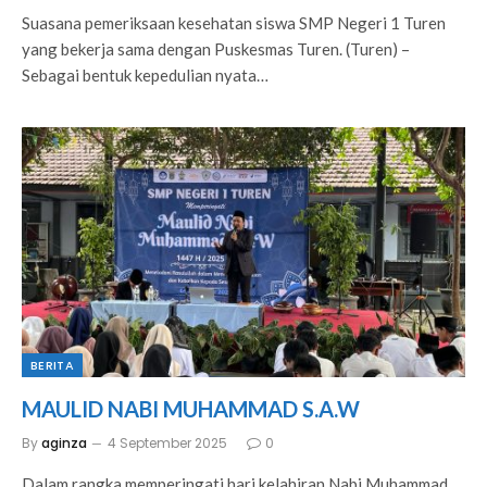
Suasana pemeriksaan kesehatan siswa SMP Negeri 1 Turen
yang bekerja sama dengan Puskesmas Turen. (Turen) –
Sebagai bentuk kepedulian nyata…
BERITA
MAULID NABI MUHAMMAD S.A.W
By
aginza
4 September 2025
0
Dalam rangka memperingati hari kelahiran Nabi Muhammad