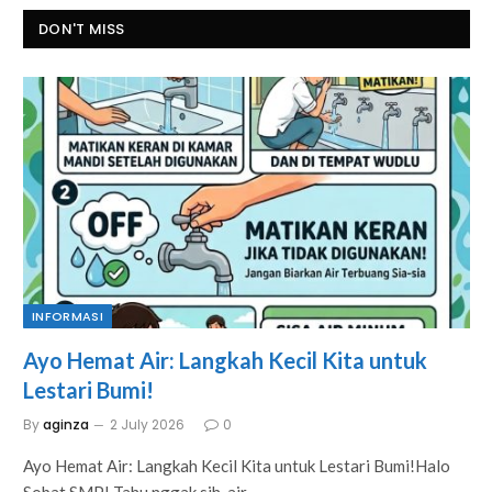
DON'T MISS
INFORMASI
Ayo Hemat Air: Langkah Kecil Kita untuk
Lestari Bumi!
By
aginza
2 July 2026
0
Ayo Hemat Air: Langkah Kecil Kita untuk Lestari Bumi!Halo
Sobat SMP! Tahu nggak sih, air…