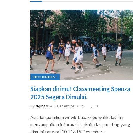
tapi juga gaya 
seluruh siswa Kelas IX. Teruslah 
seluruh siswa Kel
biasakan sejak 
bermimpi, berkarya, dan mengukir 
bermimpi, berkary
prestasi. Masa depan yang 
prestasi. Mas
 membangun 
gemilang menanti kalian!
gemilang men
na hidup bersih 
h yang sehat 
 lebih kuat. 
ian !

g #diskusiasik 
INFO SINGKAT
n1turen 
olahidupsehat
Siapkan dirimu! Classmeeting Spenza
2025 Segera Dimulai.
By
aginza
6 December 2025
0
Assalamualaikum wr wb, bapak/ibu walikelas ijin
menyampaikan informasi terkait classmeeting yang
dimulai tanggal 10,11&15 Desember…