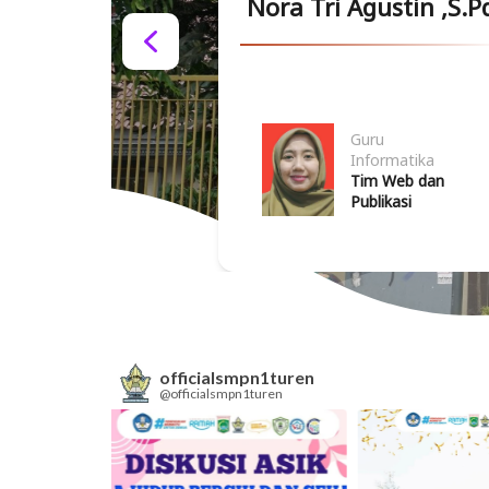
Nora Tri Agustin ,S.P
Written
Guru
by
Informatika
Emily
Tim Web dan
Musso
Publikasi
officialsmpn1turen
@officialsmpn1turen