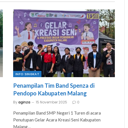
as IX. Teruslah 
#Perdama
a, dan mengukir 
#Indones
a depan yang 
#dispend
anti kalian!
INFO SINGKAT
Penampilan Tim Band Spenza di
Pendopo Kabupaten Malang
By
aginza
15 November 2025
0
Penampilan Band SMP Negeri 1 Turen di acara
Penutupan Gelar Acara Kreasi Seni Kabupaten
Malang…