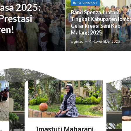
INFO SINGKAT
hasa 2025:
Band Spenza Juara 2
Prestasi
Tingkat Kabupaten lomb
Gelar kreasi Seni Kab.
ren!
Malang 2025
aginza
4 November 2025
Portofolio
Imastuti Maharani,