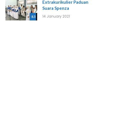
ianDunia 
#IndonesiaBersatu 
Extrakurikulier Paduan
iaBersatu 
#dispendikkabmalang
Suara Spenza
ikkabmalang
14 January 2021
8.5