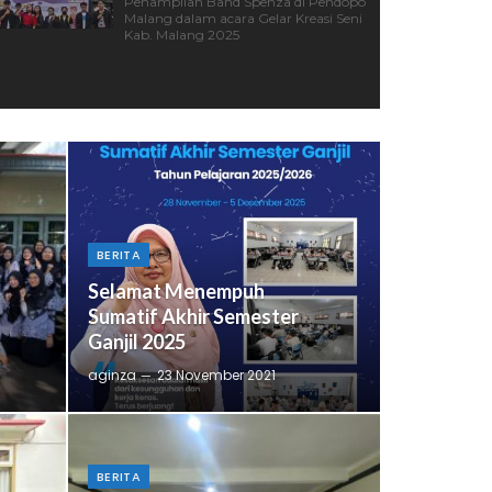
Penampilan Band Spenza di Pendopo
Malang dalam acara Gelar Kreasi Seni
Kab. Malang 2025
BERITA
Selamat Menempuh
Sumatif Akhir Semester
Ganjil 2025
aginza
23 November 2021
BERITA