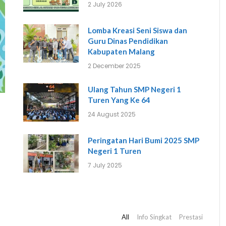
2 July 2026
ga tahun, siswa-
berhenti belajar, dan jadilah versi 
esmi diserahkan 
terbaik dari diri kalian 
Di tengah keber
Lomba Kreasi Seni Siswa dan
k sekolah kepada 
hadir sebagai
Guru Dinas Pendidikan
a/wali.

Salam Berlian!

menyatukan pe
Kabupaten Malang
keku
2 December 2025
as kerja sama, 
#Kelulusan #dispendikkabmalang 
Nilai-nilainya t
percayaan yang 
#SMPN1Turen #spenzaberlian
harmoni di neger
Ulang Tahun SMP Negeri 1
epada SMP Negeri 
menjadi inspiras
Turen Yang Ke 64
ndampingi putra-
du
24 August 2025
elama menempuh 
Mari kita ter
emoga ilmu, 
Pancasila dalam
Peringatan Hari Bumi 2025 SMP
ai-nilai karakter 
demi Indonesia 
Negeri 1 Turen
menjadi bekal 
dan ber
elangkah menuju 
7 July 2025
kan yang lebih 
Salam 
i.

#HariLahirP
ukses kepada 
#PancasilaPe
All
Info Singkat
Prestasi