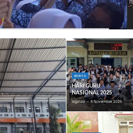
BERITA
HARI GURU
NASIONAL 2025
aginza
6 November 2025