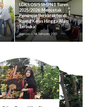
LDKS OSIS SMPN 1 Turen
2025/2026: Mencetak
a
Pemimpin Berkarakter di
Ruang Kelas Hingga Alam
Terbuka!
aginza
14 January 2021
Portofolio
Portof