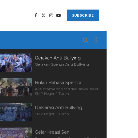
SUBSCRIBE
Facebook
X
Instagram
YouTube
(Twitter)
Gerakan Anti Bullying
Gerakan Spenza Anti Bullying
Bulan Bahasa Spenza
Aksi drama dan tari dari siswa-siswi
SMP Negeri 1 Turen
Deklarasi Anti Bullying
SMP Negeri 1 Turen
Gelar Kreasi Seni