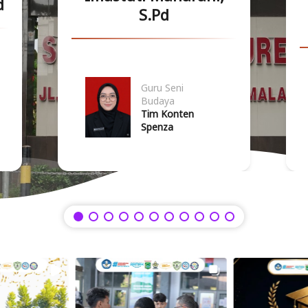
d
S.Pd
Written
Guru Seni
by
Budaya
Emily
Tim Konten
Musso
Spenza