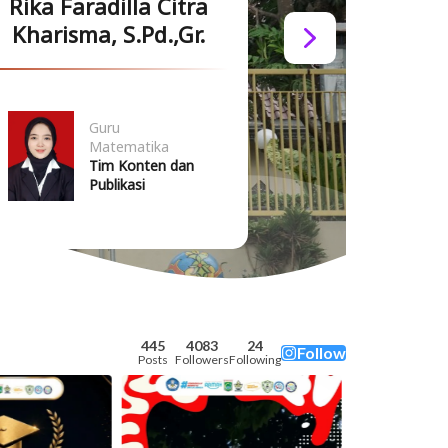
Alfina Yuli
Rika Faradilla Citra
S.
Kharisma, S.Pd.,Gr.
Written
Guru
Writ
Gur
by
Matematika
by
Tim
Emily
Tim Konten dan
Emil
Spe
Musso
Publikasi
Mus
445
4083
24
Follow
Posts
Followers
Following